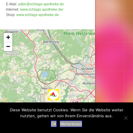
E-Mail:
adler@schlags-apotheke.de
Internet:
www.schlags-apotheke.de/
Shop:
www.schlags-apotheke.de
Karte wird geladen...
+
−
Diese Website benutzt Cookies. Wenn Sie die Website weiter
nutzten, gehen wir von Ihrem Einverständnis aus.
OK
Weiterlesen