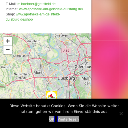
E-Mail:
m.baehner@geistfeld.de
Internet:
www.apotheke-am-geistfeld-duisburg.de/
Shop:
www.apotheke-am-geistfeld-
duisburg.de/shop
Karte wird geladen...
+
−
Diese Website benutzt Cookies. Wenn Sie die Website weiter
nutzten, gehen wir von Ihrem Einverständnis aus.
OK
Weiterlesen