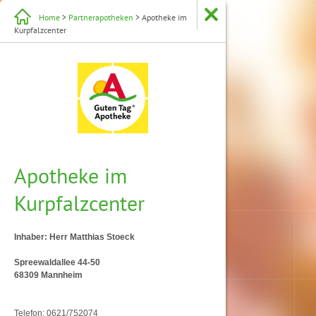
Home
>
Partnerapotheken
> Apotheke im
Kurpfalzcenter
Apotheke im
Kurpfalzcenter
Inhaber: Herr Matthias Stoeck
Spreewaldallee 44-50
68309 Mannheim
Telefon: 0621/752074