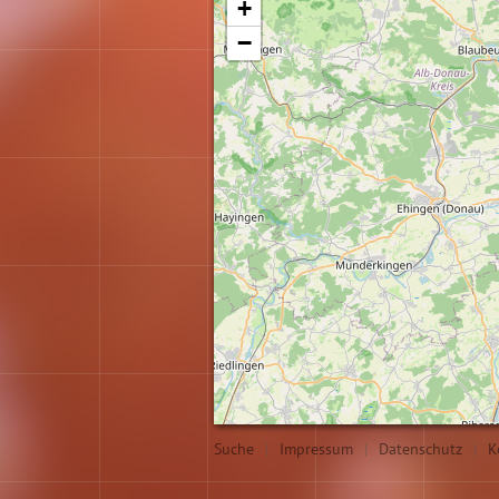
+
−
Suche
|
Impressum
|
Datenschutz
|
K