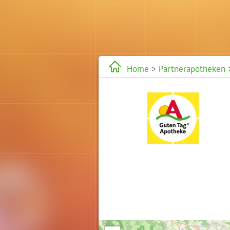
Home
>
Partnerapotheken
>
Karte wird geladen...