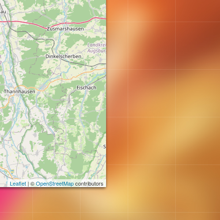
Leaflet
| ©
OpenStreetMap
contributors