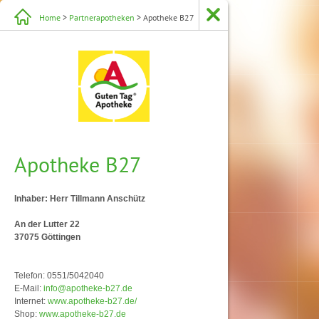
Home
>
Partnerapotheken
> Apotheke B27
Apotheke B27
Inhaber: Herr Tillmann Anschütz
An der Lutter 22
37075 Göttingen
Telefon: 0551/5042040
E-Mail:
info@apotheke-b27.de
Internet:
www.apotheke-b27.de/
Shop:
www.apotheke-b27.de