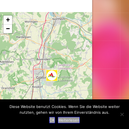
Karte wird geladen...
+
−
Diese Website benutzt Cookies. Wenn Sie die Website weiter
nutzten, gehen wir von Ihrem Einverständnis aus.
OK
Weiterlesen
Leaflet
| ©
OpenStreetMap
contributors