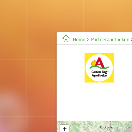
Home
>
Partnerapotheken
>
Karte wird geladen...
+