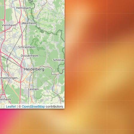
Leaflet
| ©
OpenStreetMap
contributors