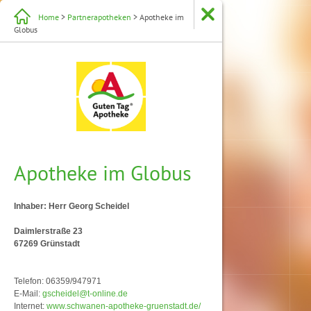
Home
>
Partnerapotheken
> Apotheke im
Globus
Apotheke im Globus
Inhaber: Herr Georg Scheidel
Daimlerstraße 23
67269 Grünstadt
Telefon: 06359/947971
E-Mail:
gscheidel@t-online.de
Internet:
www.schwanen-apotheke-gruenstadt.de/