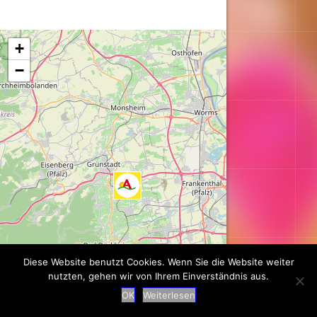
Karte wird geladen...
+
−
Diese Website benutzt Cookies. Wenn Sie die Website weiter
nutzten, gehen wir von Ihrem Einverständnis aus.
OK
Weiterlesen
Leaflet
| ©
OpenStreetMap
contributors