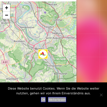
Karte wird geladen...
+
−
Diese Website benutzt Cookies. Wenn Sie die Website weiter
nutzten, gehen wir von Ihrem Einverständnis aus.
Leaflet
| ©
OpenStreetMap
contributors
OK
Weiterlesen
Suche
|
Impressum
|
Datenschutz
|
Kontakt