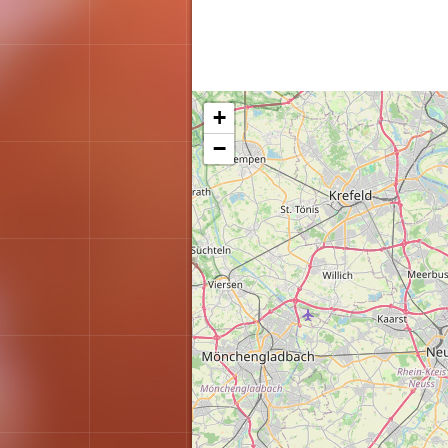
Karte wird geladen...
+
−