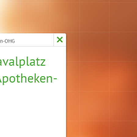
en-OHG
valplatz
potheken-