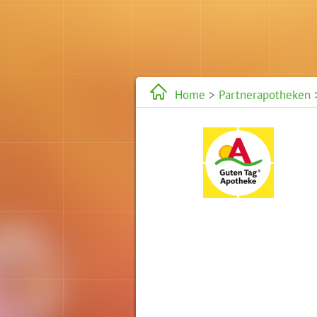
Home
>
Partnerapotheken
>