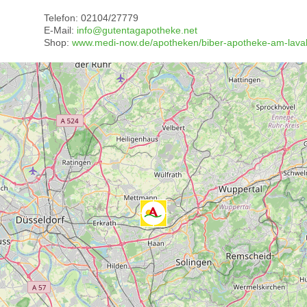
Telefon: 02104/27779
E-Mail:
info@gutentagapotheke.net
Shop:
www.medi-now.de/apotheken/biber-apotheke-am-lava