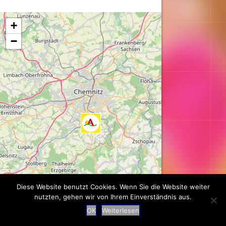
Karte wird geladen...
+
−
Diese Website benutzt Cookies. Wenn Sie die Website weiter
nutzten, gehen wir von Ihrem Einverständnis aus.
Leaflet
| ©
OpenStreetMap
contributors
OK
Weiterlesen
Suche
|
Impressum
|
Datenschutz
|
Kontakt