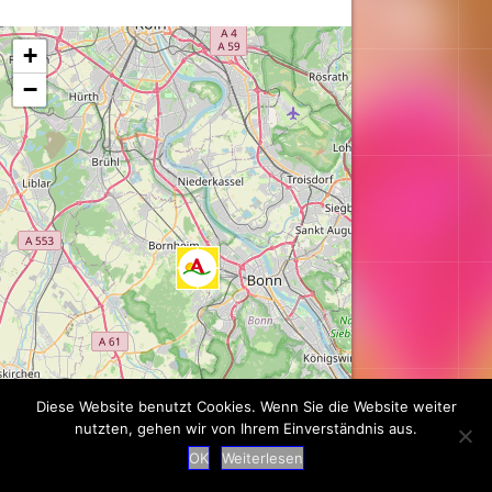
Karte wird geladen...
+
−
Diese Website benutzt Cookies. Wenn Sie die Website weiter
nutzten, gehen wir von Ihrem Einverständnis aus.
Leaflet
| ©
OpenStreetMap
contributors
OK
Weiterlesen
Suche
|
Impressum
|
Datenschutz
|
Kontakt