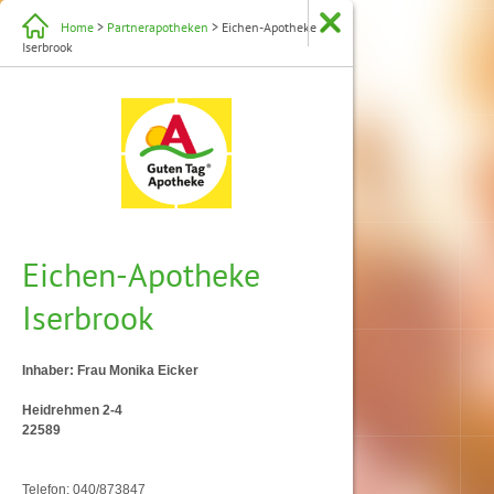
Home
>
Partnerapotheken
> Eichen-Apotheke
Iserbrook
Eichen-Apotheke
Iserbrook
Inhaber: Frau Monika Eicker
Heidrehmen 2-4
22589
Telefon: 040/873847