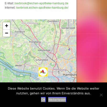
E-Mail:
iserbrook@eichen-apotheke-hamburg.de
Internet:
iserbrook.eichen-apotheke-hamburg.de/
Karte wird geladen...
+
−
Diese Website benutzt Cookies. Wenn Sie die Website weiter
nutzten, gehen wir von Ihrem Einverständnis aus.
OK
Weiterlesen