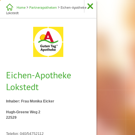
Home
>
Partnerapotheken
> Eichen-Apotheke
Lokstedt
Eichen-Apotheke
Lokstedt
Inhaber: Frau Monika Eicker
Hugh-Greene Weg 2
22529
Telefon: 040/54752112