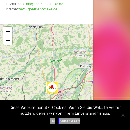
E-Mail:
post.fah@goetz-apotheke.de
Internet:
www.goetz-apotheke.de
Karte wird geladen...
+
−
Diese Website benutzt Cookies. Wenn Sie die Website weiter
nutzten, gehen wir von Ihrem Einverständnis aus.
OK
Weiterlesen