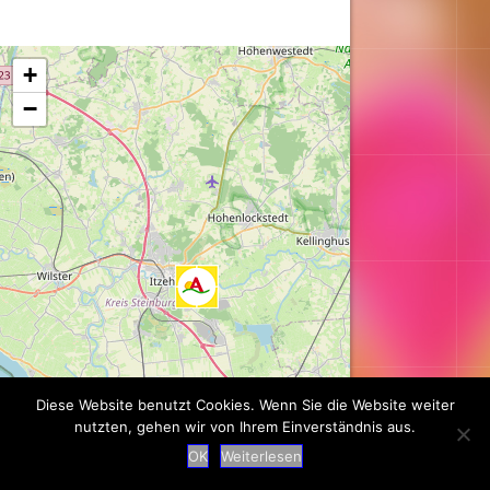
Karte wird geladen...
+
−
Diese Website benutzt Cookies. Wenn Sie die Website weiter
nutzten, gehen wir von Ihrem Einverständnis aus.
OK
Weiterlesen
Leaflet
| ©
OpenStreetMap
contributors