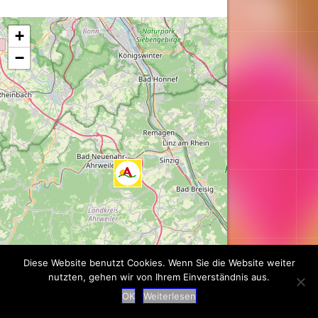
Karte wird geladen...
+
−
Diese Website benutzt Cookies. Wenn Sie die Website weiter
nutzten, gehen wir von Ihrem Einverständnis aus.
Leaflet
| ©
OpenStreetMap
contributors
OK
Weiterlesen
Suche
|
Impressum
|
Datenschutz
|
Kontakt