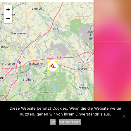
Karte wird geladen...
+
−
Diese Website benutzt Cookies. Wenn Sie die Website weiter
nutzten, gehen wir von Ihrem Einverständnis aus.
Leaflet
| ©
OpenStreetMap
contributors
OK
Weiterlesen
Suche
|
Impressum
|
Datenschutz
|
Kontakt