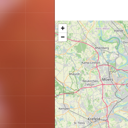
Karte wird geladen...
+
−