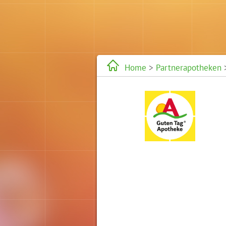
Home
>
Partnerapotheken
>