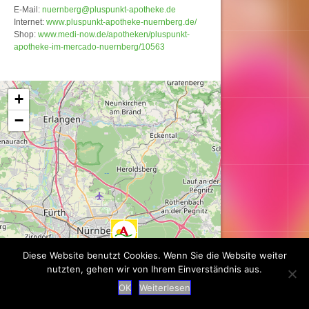
E-Mail:
nuernberg@pluspunkt-apotheke.de
Internet:
www.pluspunkt-apotheke-nuernberg.de/
Shop:
www.medi-now.de/apotheken/pluspunkt-
apotheke-im-mercado-nuernberg/10563
Karte wird geladen...
+
−
Diese Website benutzt Cookies. Wenn Sie die Website weiter
nutzten, gehen wir von Ihrem Einverständnis aus.
OK
Weiterlesen