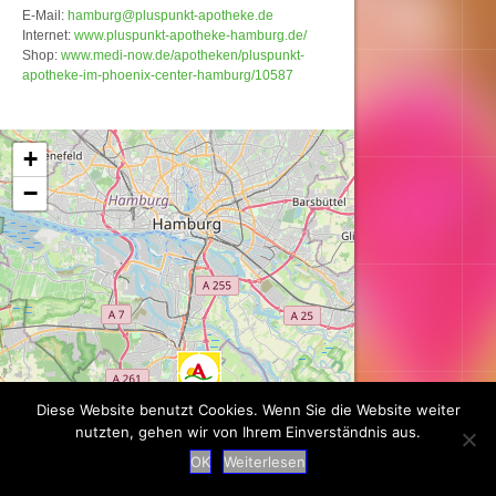
E-Mail:
hamburg@pluspunkt-apotheke.de
Internet:
www.pluspunkt-apotheke-hamburg.de/
Shop:
www.medi-now.de/apotheken/pluspunkt-
apotheke-im-phoenix-center-hamburg/10587
Karte wird geladen...
+
−
Diese Website benutzt Cookies. Wenn Sie die Website weiter
nutzten, gehen wir von Ihrem Einverständnis aus.
OK
Weiterlesen