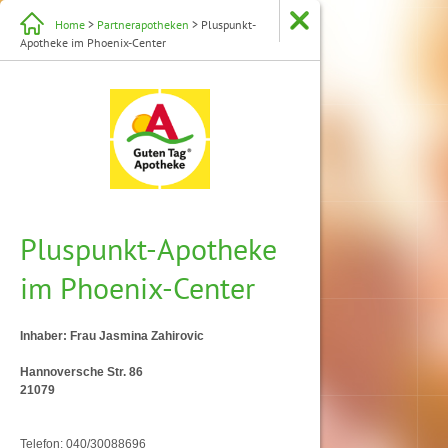
Home
>
Partnerapotheken
> Pluspunkt-
Apotheke im Phoenix-Center
Pluspunkt-Apotheke
im Phoenix-Center
Inhaber: Frau Jasmina Zahirovic
Hannoversche Str. 86
21079
Telefon: 040/30088696