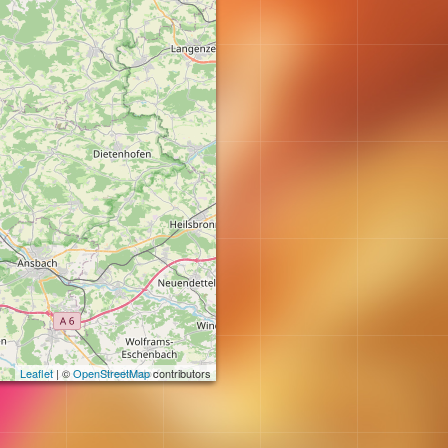
Leaflet
| ©
OpenStreetMap
contributors