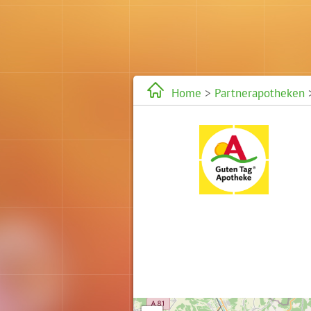
Home
>
Partnerapotheken
>
Karte wird geladen...