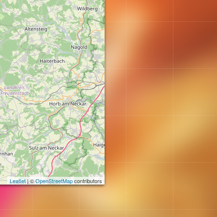
Leaflet
| ©
OpenStreetMap
contributors