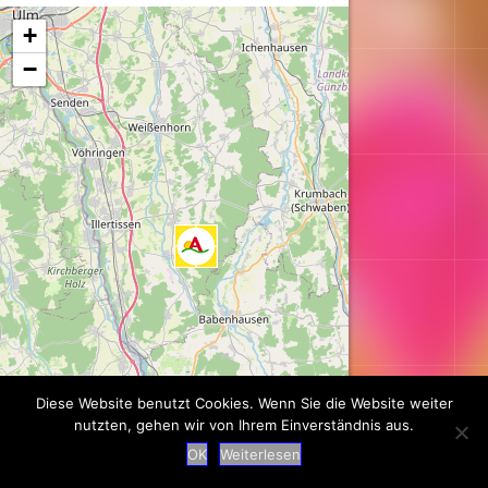
Karte wird geladen...
+
−
Diese Website benutzt Cookies. Wenn Sie die Website weiter
nutzten, gehen wir von Ihrem Einverständnis aus.
Leaflet
| ©
OpenStreetMap
contributors
OK
Weiterlesen
Suche
|
Impressum
|
Datenschutz
|
Kontakt