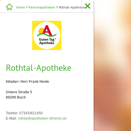
Home
>
Partnerapotheken
> Rothtal-Apotheke
Rothtal-Apotheke
Inhaber: Herr Frank Henle
Untere Straße 5
89290 Buch
Telefon: 07343/921450
E-Mail:
rothtal@apotheken-drhenle.de