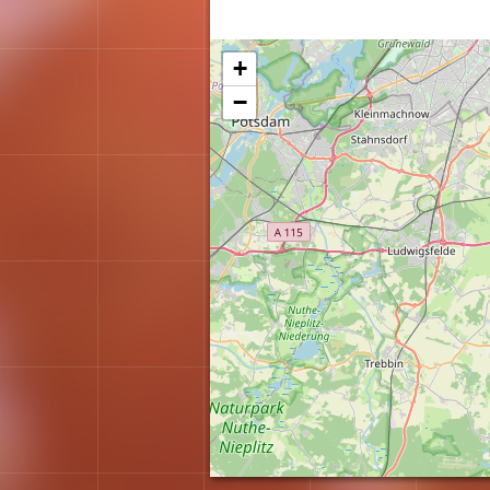
Karte wird geladen...
+
−