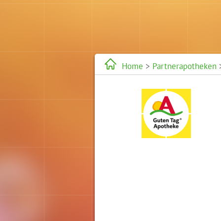
Home
>
Partnerapotheken
>