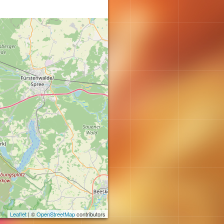
Leaflet
| ©
OpenStreetMap
contributors