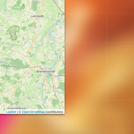
Leaflet
| ©
OpenStreetMap
contributors