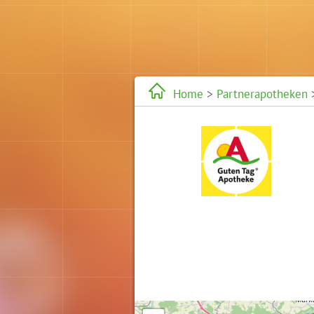
Home
>
Partnerapotheken
>
Karte wird geladen...