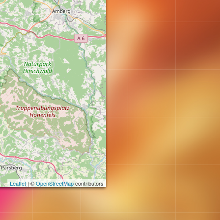
Leaflet
| ©
OpenStreetMap
contributors