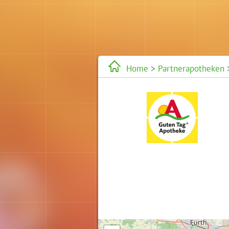
Home
>
Partnerapotheken
>
Karte wird geladen...