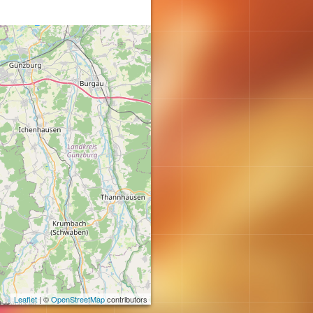
Leaflet
| ©
OpenStreetMap
contributors