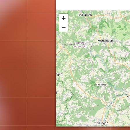
Karte wird geladen...
+
−