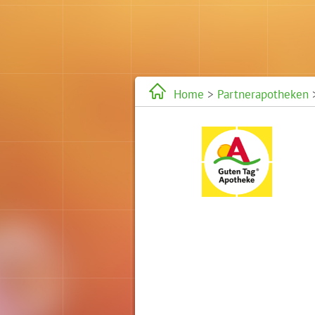
Home
>
Partnerapotheken
>