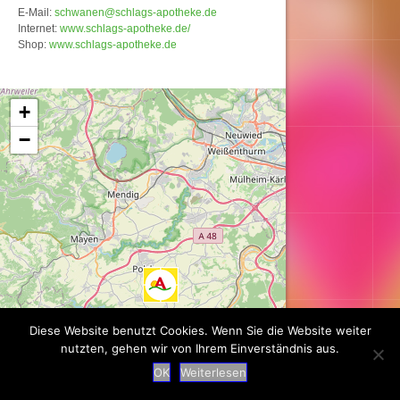
E-Mail:
schwanen@schlags-apotheke.de
Internet:
www.schlags-apotheke.de/
Shop:
www.schlags-apotheke.de
Karte wird geladen...
+
−
Diese Website benutzt Cookies. Wenn Sie die Website weiter
nutzten, gehen wir von Ihrem Einverständnis aus.
OK
Weiterlesen