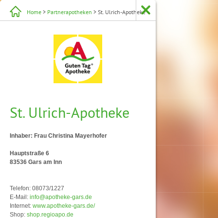
Home
>
Partnerapotheken
> St. Ulrich-Apotheke
St. Ulrich-Apotheke
Inhaber: Frau Christina Mayerhofer
Hauptstraße 6
83536 Gars am Inn
Telefon: 08073/1227
E-Mail:
info@apotheke-gars.de
Internet:
www.apotheke-gars.de/
Shop:
shop.regioapo.de