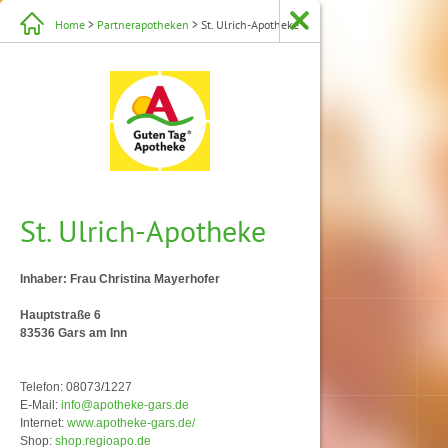
Home
>
Partnerapotheken
> St. Ulrich-Apotheke
St. Ulrich-Apotheke
Inhaber: Frau Christina Mayerhofer
Hauptstraße 6
83536 Gars am Inn
Telefon: 08073/1227
E-Mail:
info@apotheke-gars.de
Internet:
www.apotheke-gars.de/
Shop:
shop.regioapo.de