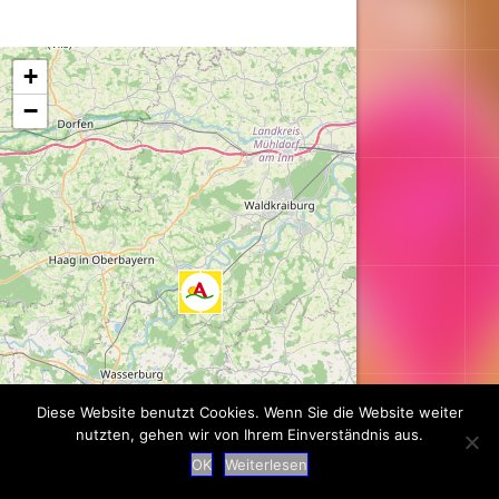
Karte wird geladen...
+
−
Diese Website benutzt Cookies. Wenn Sie die Website weiter
nutzten, gehen wir von Ihrem Einverständnis aus.
OK
Weiterlesen
Leaflet
| ©
OpenStreetMap
contributors