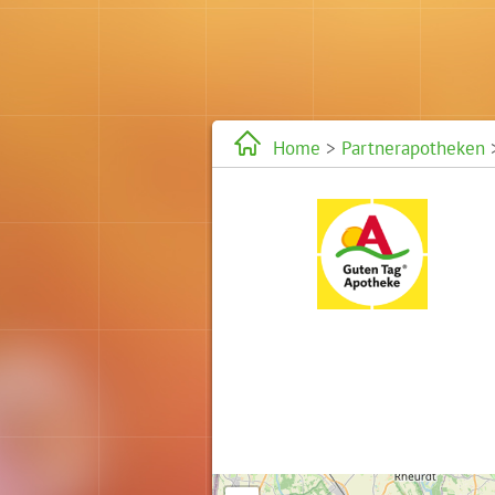
Home
>
Partnerapotheken
>
Karte wird geladen...