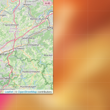
Leaflet
| ©
OpenStreetMap
contributors