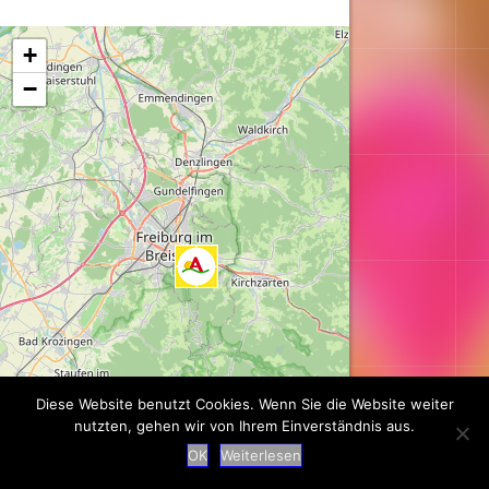
Karte wird geladen...
+
−
Diese Website benutzt Cookies. Wenn Sie die Website weiter
nutzten, gehen wir von Ihrem Einverständnis aus.
Leaflet
| ©
OpenStreetMap
contributors
OK
Weiterlesen
Suche
|
Impressum
|
Datenschutz
|
Kontakt