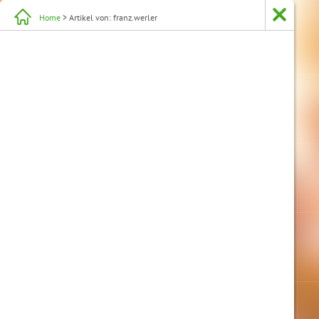
Home
> Artikel von: franz.werler