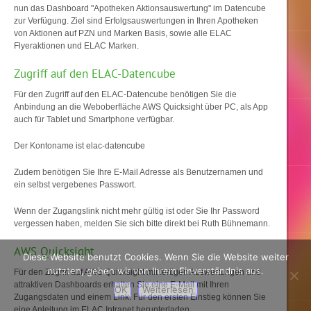
nun das Dashboard "Apotheken Aktionsauswertung" im Datencube
zur Verfügung. Ziel sind Erfolgsauswertungen in Ihren Apotheken
von Aktionen auf PZN und Marken Basis, sowie alle ELAC
Flyeraktionen und ELAC Marken.
Zugriff auf den ELAC-Datencube
Für den Zugriff auf den ELAC-Datencube benötigen Sie die
Anbindung an die Weboberfläche AWS Quicksight über PC, als App
auch für Tablet und Smartphone verfügbar.
Der Kontoname ist elac-datencube
Zudem benötigen Sie Ihre E-Mail Adresse als Benutzernamen und
ein selbst vergebenes Passwort.
Wenn der Zugangslink nicht mehr gültig ist oder Sie Ihr Password
vergessen haben, melden Sie sich bitte direkt bei Ruth Bühnemann.
AWS Quicksight
Diese Website benutzt Cookies. Wenn Sie die Website weiter
nutzten, gehen wir von Ihrem Einverständnis aus.
Für den Zugriff auf AWS Quicksight mit fertigen Auswertungen und
attraktiven Dashboards erhalten Sie eine E-Mail mit Ihren
OK
Weiterlesen
Zugangsdaten und einem Link. Für den ersten Einstieg können Sie
eine Anleitung im ELAC Intranet herunterladen.