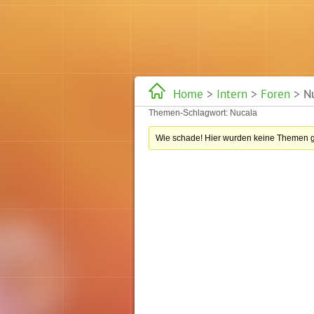
Home
>
Intern
>
Foren
> Nu
Themen-Schlagwort: Nucala
Wie schade! Hier wurden keine Themen 