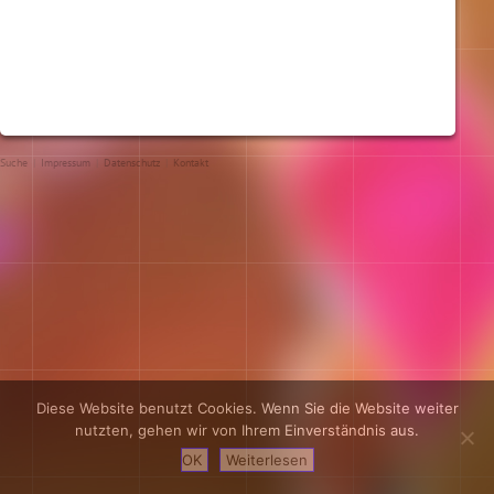
Suche
|
Impressum
|
Datenschutz
|
Kontakt
Diese Website benutzt Cookies. Wenn Sie die Website weiter
nutzten, gehen wir von Ihrem Einverständnis aus.
OK
Weiterlesen