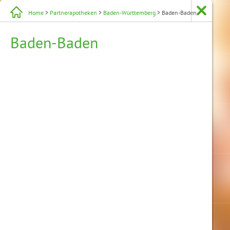
Home
>
Partnerapotheken
>
Baden-Württemberg
> Baden-Baden
Baden-Baden