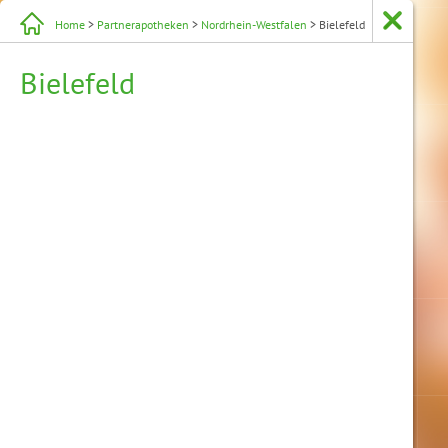
Home
>
Partnerapotheken
>
Nordrhein-Westfalen
> Bielefeld
Bielefeld