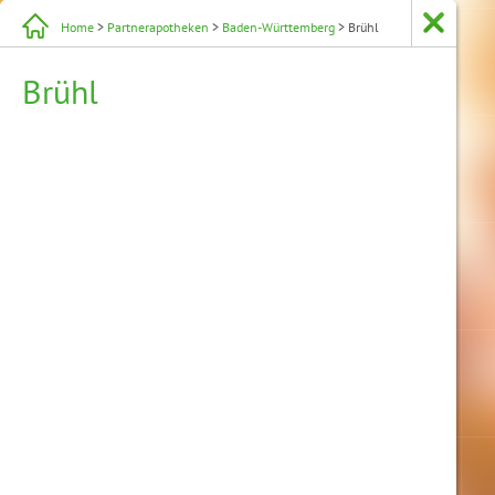
Home
>
Partnerapotheken
>
Baden-Württemberg
> Brühl
Brühl