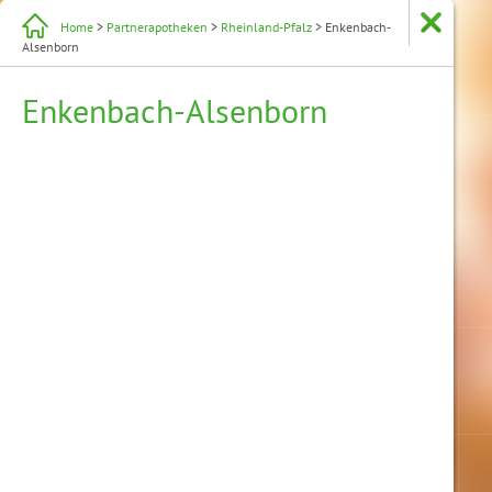
Home
>
Partnerapotheken
>
Rheinland-Pfalz
> Enkenbach-
Alsenborn
Enkenbach-Alsenborn