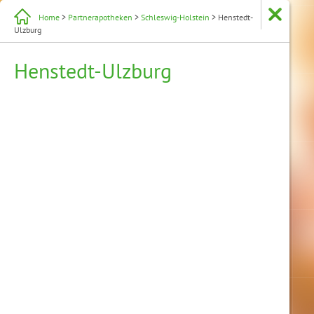
Home
>
Partnerapotheken
>
Schleswig-Holstein
> Henstedt-
Ulzburg
Henstedt-Ulzburg