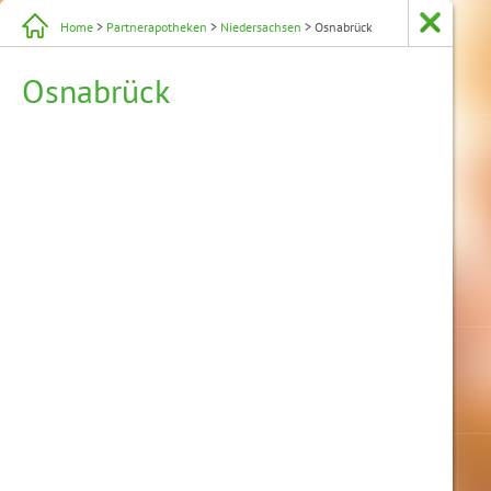
Home
>
Partnerapotheken
>
Niedersachsen
> Osnabrück
Osnabrück