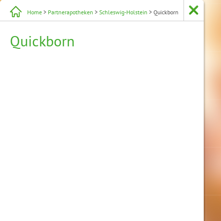
Home
>
Partnerapotheken
>
Schleswig-Holstein
> Quickborn
Quickborn