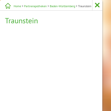
Home
>
Partnerapotheken
>
Baden-Württemberg
> Traunstein
Traunstein