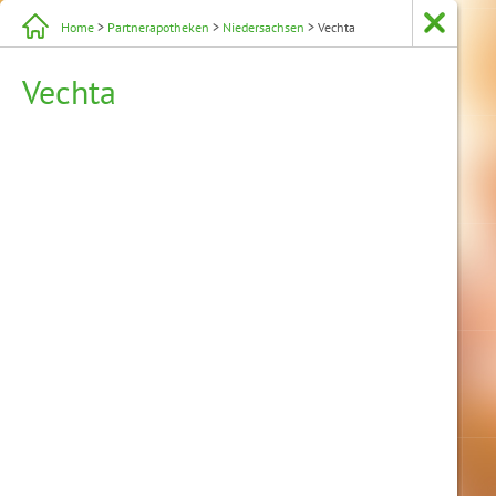
Home
>
Partnerapotheken
>
Niedersachsen
> Vechta
Vechta