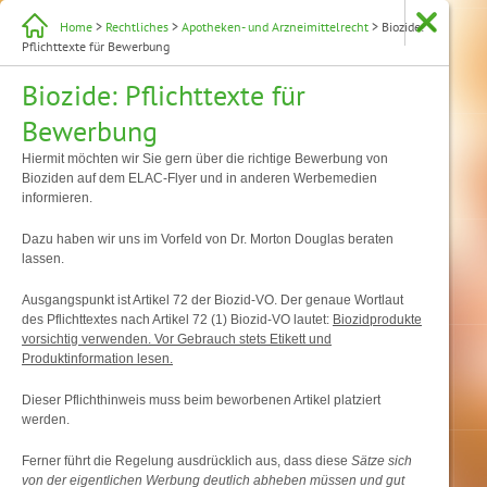
Home
>
Rechtliches
>
Apotheken- und Arzneimittelrecht
> Biozide:
Pflichttexte für Bewerbung
Biozide: Pflichttexte für
Bewerbung
Hiermit möchten wir Sie gern über die richtige Bewerbung von
Bioziden auf dem ELAC-Flyer und in anderen Werbemedien
informieren.
Dazu haben wir uns im Vorfeld von Dr. Morton Douglas beraten
lassen.
Ausgangspunkt ist Artikel 72 der Biozid-VO. Der genaue Wortlaut
des Pflichttextes nach Artikel 72 (1) Biozid-VO lautet:
Biozidprodukte
vorsichtig verwenden. Vor Gebrauch stets Etikett und
Produktinformation lesen.
Dieser Pflichthinweis muss beim beworbenen Artikel platziert
werden.
Ferner führt die Regelung ausdrücklich aus, dass diese
Sätze sich
von der eigentlichen Werbung deutlich abheben müssen und gut