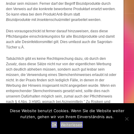
lesbar sein müssen
. Ferner darf der Begriff Biozidprodukte durch
den Verweis auf die konkrete beworbene Produktart ersetzt werden.
So kann etwa bei dem Produkt Anti-Brum statt
Biozidprodukte
mit
Insektenschutzmittel
gearbeitet werden.
Dies vorausgeschickt ist ferner darauf hinzuweisen, dass diese
Pflichtangabe einschränkungslos für alle Biozidprodukte und damit
auch alle Desinfektionsmittel gilt. Dies umfasst auch die Sagrotan-
Tücher u.Ä.
Tatsächlich gibt es keine Rechtsprechung dazu, ob durch den
Zusatz, dass diese Sätze nicht nur von der eigentlichen Werbung
sich deutlich abheben müssen, sondern auch gut lesbar sein
müssen, die Verwendung eines Sternchenhinweises erlaubt ist oder
nicht. In der Praxis finden sich lediglich Fälle, in denen in der
Werbung der Hinweis insgesamt nicht angegeben wurde. Wenn ein
entsprechender Sternchenhinweis gesetzt wird, sollte dies nach
unserem Dafürhalten möglich sein, zumal auch der Pflichthinweis
nach § 4 Abs. 3 HWG, wonach bei Arzneimitteln “ Zu Risiken und
Nebenwirkungen … zu lesen“ sei ebenfalls mittels einer Fußnote
Diese Website benutzt Cookies. Wenn Sie die Website weiter
gesetzt werden kann. Aus unserer Sicht kann dann bei
nutzten, gehen wir von Ihrem Einverständnis aus.
Biozidprodukten nichts anderes gelten, auch wenn wir hierzu, wie
bereits ausgeführt, noch keine einschlägige Entscheidung kennen.
OK
Weiterlesen