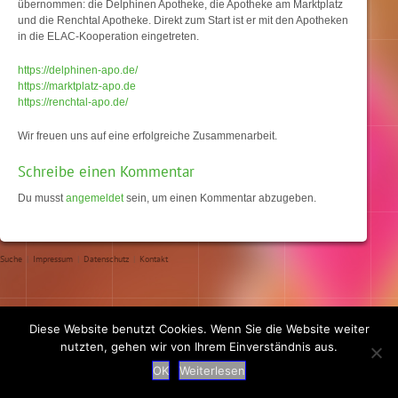
übernommen: die Delphinen Apotheke, die Apotheke am Marktplatz
und die Renchtal Apotheke.
Direkt zum Start ist er mit den Apotheken
in die ELAC-Kooperation eingetreten.
https://delphinen-apo.de/
https://marktplatz-apo.de
https://renchtal-apo.de/
Wir freuen uns auf eine erfolgreiche Zusammenarbeit.
Schreibe einen Kommentar
Du musst
angemeldet
sein, um einen Kommentar abzugeben.
Suche
|
Impressum
|
Datenschutz
|
Kontakt
Diese Website benutzt Cookies. Wenn Sie die Website weiter
nutzten, gehen wir von Ihrem Einverständnis aus.
OK
Weiterlesen