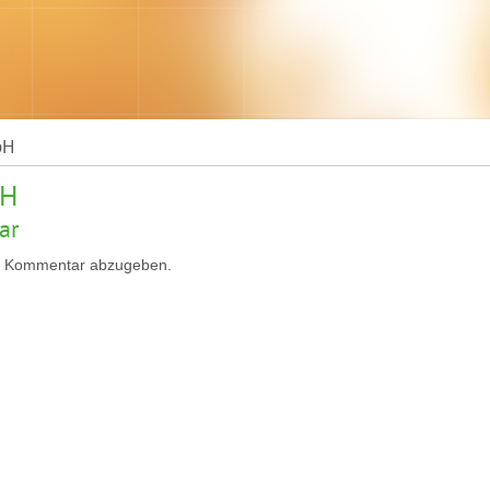
bH
bH
ar
n Kommentar abzugeben.