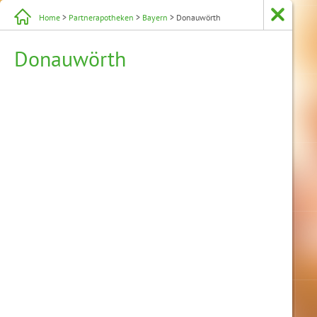
Home
>
Partnerapotheken
>
Bayern
> Donauwörth
Donauwörth